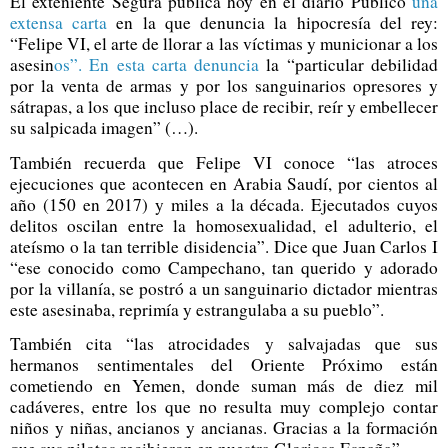
El exteniente Segura publica hoy en el diario Público
una
extensa carta
en la que denuncia la hipocresía del rey:
“Felipe VI, el arte de llorar a las víctimas y municionar a los
asesin
os”. En esta carta denuncia
la “particular debilidad
por la venta de armas y por los sanguinarios opresores y
sátrapas, a los que incluso place de recibir, reír y embellecer
su salpicada imagen” (…).
También recuerda que Felipe VI conoce “las atroces
ejecuciones que acontecen en Arabia Saudí, por cientos al
año (150 en 2017) y miles a la década. Ejecutados cuyos
delitos oscilan entre la homosexualidad, el adulterio, el
ateísmo o la tan terrible disidencia”. Dice que Juan Carlos I
“ese conocido como Campechano, tan querido y adorado
por la villanía, se postró a un sanguinario dictador mientras
este asesinaba, reprimía y estrangulaba a su pueblo”.
También cita “las atrocidades y salvajadas que sus
hermanos sentimentales del Oriente Próximo están
cometiendo en Yemen, donde suman más de diez mil
cadáveres, entre los que no resulta muy complejo contar
niños y niñas, ancianos y ancianas. Gracias a la formación